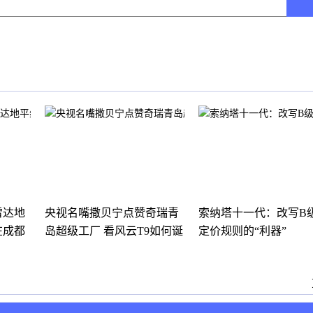
雷达地
央视名嘴撒贝宁点赞奇瑞青
索纳塔十一代：改写B
在成都
岛超级工厂 看风云T9如何诞
定价规则的“利器”
生