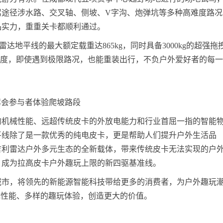
驾途径涉水路、交叉轴、侧坡、V字沟、炮弹坑等多种高难度路况
品实力，重重关卡都顺利通过。
达地平线的最大额定载重达865kg，同时具备3000kg的超强拖
爬坡度，即使遇到极限路况，也能重装出行，不负户外爱好者的每
驾会参与者体验爬坡路段
的机械性能、远超传统皮卡的外放电能力和行业首屈一指的智能
平线除了是一款优秀的纯电皮卡，更是帮助人们提升户外生活品
吉利雷达户外多元生态的全新载体，带来传统皮卡无法实现的户
，成为拉高皮卡户外趣玩上限的新四驱基准线。
城市，将领先的新能源智能科技带给更多的消费者，为户外趣玩
电性能、多样的趣玩体验，创造更大的价值。