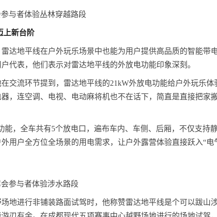
会参与者体验丛林穿越路段
迈上新台阶
，雷达地平线在户外玩乐场景中也能为用户提供高品质的智能带
用户代表，他们表示对雷达地平线的外放电功能印象深刻。
在交流环节提到，雷达地平线的21kW外放电功能给户外玩乐体
电器，连空调、电视、电动麻将机也不在话下，简直是直接把家
电功能，全车共有5个放电口，遍布车内、车侧、后厢，不仅支持
外用户全方位全场景的用电需求，让户外露营体验直接跃入“电
驾会参与者体验涉水路段
野场地进行非铺装路面试驾时，他称赞雷达地平线是个可以跋山
能游刃有余。在成都现代五项赛事中心越野场地进行的场地试驾