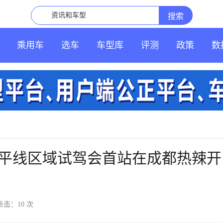
乘用车
选车
车型库
评测
政策
数
平线区域试驾会首站在成都热辣开
点击：10
次