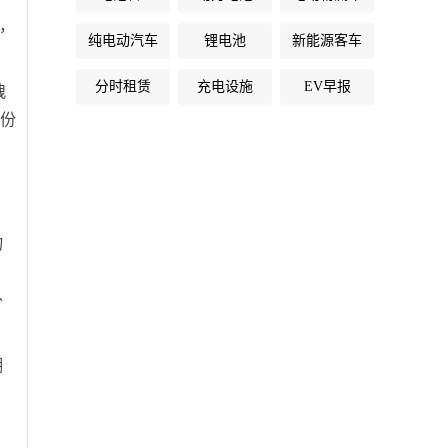
，
纯电动汽车
锂电池
新能源客车
分时租赁
充电设施
EV早报
拽
一份
物
外
潮