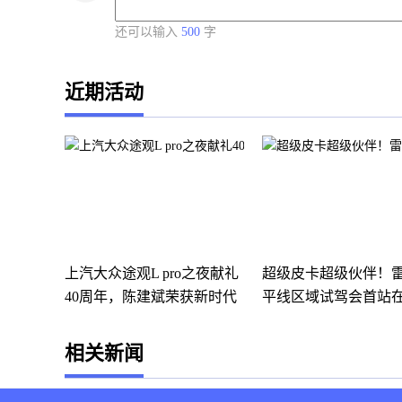
还可以输入
500
字
近期活动
上汽大众途观L pro之夜献礼
超级皮卡超级伙伴！
40周年，陈建斌荣获新时代
平线区域试驾会首站
最
热
相关新闻