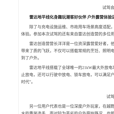
试驾
雷达地平线化身趣玩潮客好伙伴 户外露营体验
除了与充电设施运维、市政用车场景高度适配
体验。参加本次试驾的还有来自雷达创造营的多位
雷达创造营营长洋洋是一位资深露营爱好者，他
带来了质的飞跃，不仅可以搭载常规的烹饪、照明
到了户外。
雷达地平线搭载了全球唯一的21kW最大外放
止放电，还可以行驶中放电、锁车放电，可以满足户
时代”。
试
另一位用户代表也是一位深度户外玩家，在越
水的重装选手，面对较为恶劣的户外原始路况，也