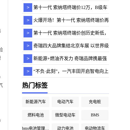
袭
>
第十一代 索纳塔终端价12万，B级车
市场迎来新一
>
火爆开场！第十一代 索纳塔终端价再
电
次降至12万
>
第十一代 索纳塔终端价创历史新低，
仅12万元，
>
奇瑞四大品牌集结北京车展 以世界级
验
水准引领汽
搬
>
新能源+燃油齐发力 奇瑞品牌携最强
产品矩阵亮相
>
“不负·此刻”，一汽丰田开启智电向上
静
新篇章
热门标签
气
新能源汽车
电动汽车
充电桩
燃料电池
微型电动车
BMS
涉
bms电池管理系统
动力电池
电动物流车
，