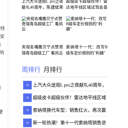
上汽大众途观L pro之夜
超级皮卡超级伙伴！雷
献礼40周年，陈建斌荣
达地平线区域试驾会首
获新
站
与特
于安
拖
央视名嘴撒贝宁点赞奇
索纳塔十一代：改写B
响
瑞青岛超级工厂 看风云
级车定价规则的“利器”
周排行
月排行
>
上汽大众途观L pro之夜献礼40周年，
源
陈建斌荣获新
>
超级皮卡超级伙伴！雷达地平线区域
。
试驾会首站
>
索纳塔换代车型：销售红火，再次赢
便
得市场青睐
>
新一轮热潮！第十一代索纳塔销售逆