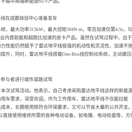
不输中高端新能源SUV产品。
平线在成都体验中心准备发车
最大功率315kW，最大扭矩594N·m，零百加速仅需4.5s，
捷911，是业内首款能和超跑比加速的皮卡产品。虽然在试驾过程中，出
动力性能仍然赋予了雷达地平线极强的机动性和灵活性，加速不
升，同时，雷达地平线搭载One-Box线控制动系统，主动建压
会参与者进行城市道路试驾
了本次试驾活动。他表示，自己考虑采购雷达地平线这样的新能
的用车需求，深受欢迎。作为工作用车，雷达地平线不仅能拉能
耗成本，长期使用既符合环保要求，又可以节省大量的公共开支
可以直接使用维修所需的各种电动设备，如电锤、电动绞盘等，方