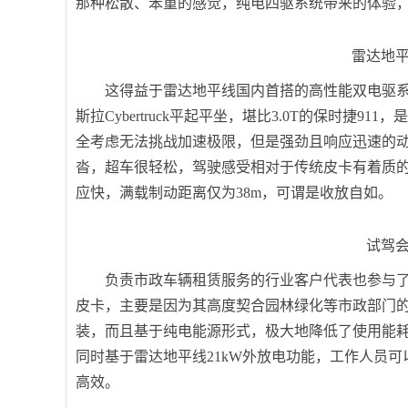
那种松散、笨重的感觉，纯电四驱系统带来的体验，
雷达地
这得益于雷达地平线国内首搭的高性能双电驱系统，
斯拉Cybertruck平起平坐，堪比3.0T的保时
全考虑无法挑战加速极限，但是强劲且响应迅速的
沓，超车很轻松，驾驶感受相对于传统皮卡有着质的提
应快，满载制动距离仅为38m，可谓是收放自如。
试驾
负责市政车辆租赁服务的行业客户代表也参与
皮卡，主要是因为其高度契合园林绿化等市政部门
装，而且基于纯电能源形式，极大地降低了使用能
同时基于雷达地平线21kW外放电功能，工作人员
高效。