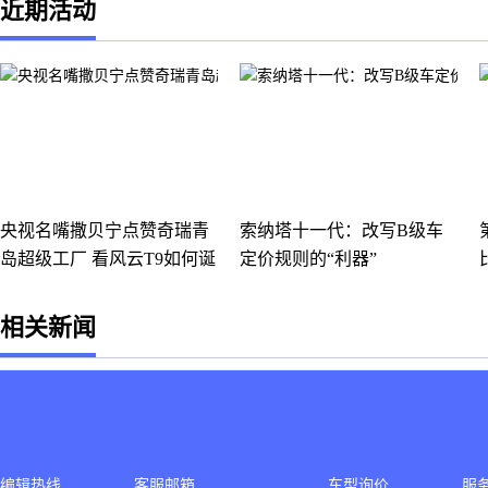
近期活动
央视名嘴撒贝宁点赞奇瑞青
索纳塔十一代：改写B级车
岛超级工厂 看风云T9如何诞
定价规则的“利器”
生
相关新闻
编辑热线
客服邮箱
车型询价
服