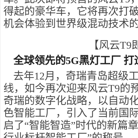
得起的豪华车，它将再次打
机会体验到世界级混动技术
【风云T9
全球
领先
的5G黑
灯工厂
打
去年12月，奇瑞青岛超级
线，如今再次迎来风云T9的
奇瑞的数字化战略，以自动
色智能工厂，引入了当前国
启了“智能智造”时代的新篇
行业标杆智能工厂”的称号。