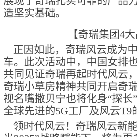
展现了奇瑞扎实可靠的产品
造坚实基础。
【奇瑞集团4大
正因如此，奇瑞风云成为
车。此次活动中，中国女排
共同见证奇瑞再起时代风云
奇瑞小草房精神共同开启奇
视名嘴撒贝宁也将化身“探长
全球先进的5G工厂及风云T9
领时代风云！奇瑞风云新能