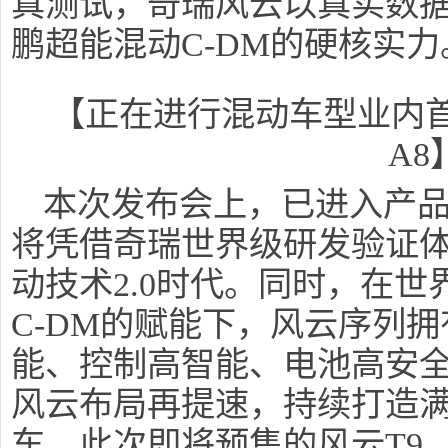
真测试，奇瑞风云以真实数
鹏超能混动C-DM的硬核实力
【正在进行混动车型业内
A8
本次发布会上，已进入产
将凭借奇瑞世界级研发验证
动技术2.0时代。同时，在
C-DM的赋能下，风云序列
能、控制高智能、电池高安
风云布局再提速，持续打造
车。此次即将预售的风云T9