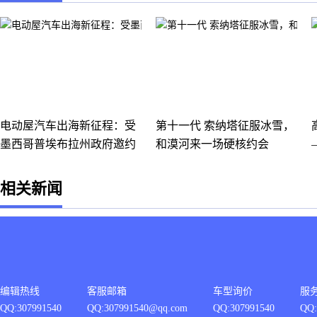
电动屋汽车出海新征程：受
第十一代 索纳塔征服冰雪，
墨西哥普埃布拉州政府邀约
和漠河来一场硬核约会
进
相关新闻
编辑热线
客服邮箱
车型询价
服
QQ:307991540
QQ:307991540@qq.com
QQ:307991540
QQ: